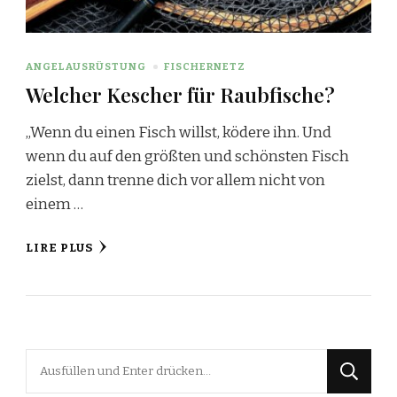
ANGELAUSRÜSTUNG
FISCHERNETZ
Welcher Kescher für Raubfische?
„Wenn du einen Fisch willst, ködere ihn. Und
wenn du auf den größten und schönsten Fisch
zielst, dann trenne dich vor allem nicht von
einem …
LIRE PLUS
Suchst
du