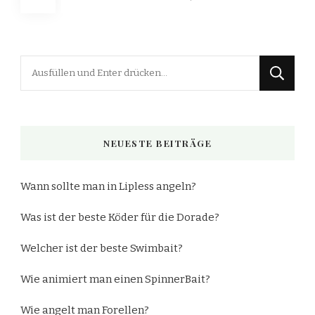
der
Beiträge
Suchst
du
nach
etwas?
NEUESTE BEITRÄGE
Wann sollte man in Lipless angeln?
Was ist der beste Köder für die Dorade?
Welcher ist der beste Swimbait?
Wie animiert man einen SpinnerBait?
Wie angelt man Forellen?