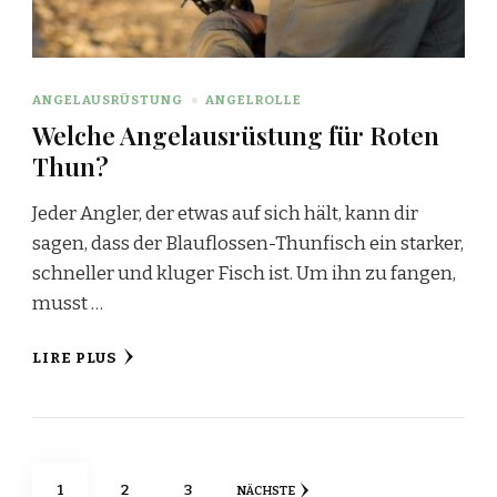
ANGELAUSRÜSTUNG
ANGELROLLE
Welche Angelausrüstung für Roten
Thun?
Jeder Angler, der etwas auf sich hält, kann dir
sagen, dass der Blauflossen-Thunfisch ein starker,
schneller und kluger Fisch ist. Um ihn zu fangen,
musst …
LIRE PLUS
Seitennummerierung
SEITE
SEITE
SEITE
1
2
3
NÄCHSTE