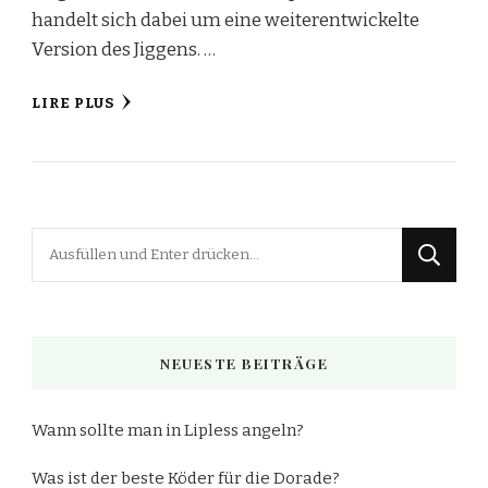
handelt sich dabei um eine weiterentwickelte
Version des Jiggens. …
LIRE PLUS
Suchst
du
nach
etwas?
NEUESTE BEITRÄGE
Wann sollte man in Lipless angeln?
Was ist der beste Köder für die Dorade?