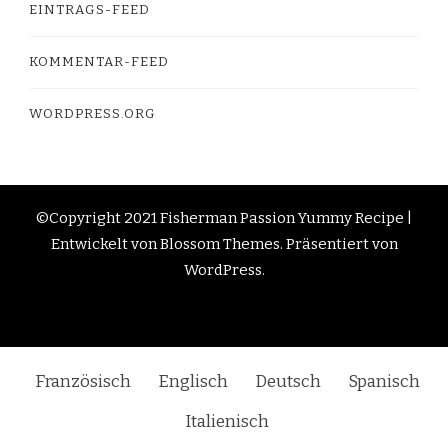
EINTRAGS-FEED
KOMMENTAR-FEED
WORDPRESS.ORG
©Copyright 2021 Fisherman Passion
Yummy Recipe |
Entwickelt von
Blossom Themes
. Präsentiert von
WordPress
.
Französisch
Englisch
Deutsch
Spanisch
Italienisch