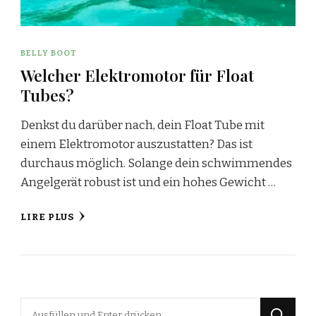
BELLY BOOT
Welcher Elektromotor für Float
Tubes?
Denkst du darüber nach, dein Float Tube mit
einem Elektromotor auszustatten? Das ist
durchaus möglich. Solange dein schwimmendes
Angelgerät robust ist und ein hohes Gewicht …
LIRE PLUS
Suchst