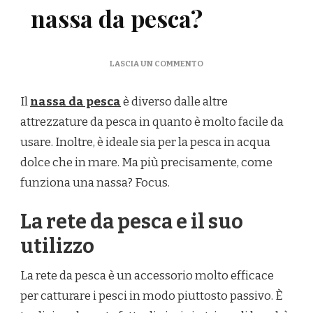
nassa da pesca?
SU
LASCIA UN COMMENTO
COME
FUNZIONA
Il
nassa da pesca
è diverso dalle altre
UNA
NASSA
attrezzature da pesca in quanto è molto facile da
DA
usare. Inoltre, è ideale sia per la pesca in acqua
PESCA?
dolce che in mare. Ma più precisamente, come
funziona una nassa? Focus.
La rete da pesca e il suo
utilizzo
La rete da pesca è un accessorio molto efficace
per catturare i pesci in modo piuttosto passivo. È