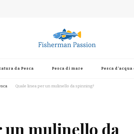
zatura da Pesca
Pesca di mare
Pesca d’acqua
esca
Quale linea per un mulinello da spinning?
r un mulinello da