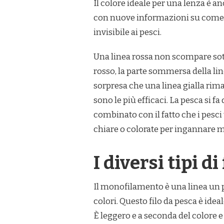
Il colore ideale per una lenza è a
con nuove informazioni su come e 
invisibile ai pesci.
Una linea rossa non scompare sott
rosso, la parte sommersa della li
sorpresa che una linea gialla rima
sono le più efficaci. La pesca si f
combinato con il fatto che i pesci 
chiare o colorate per ingannare me
I diversi tipi di
Il monofilamento è una linea un po
colori. Questo filo da pesca è idea
È leggero e a seconda del colore e 