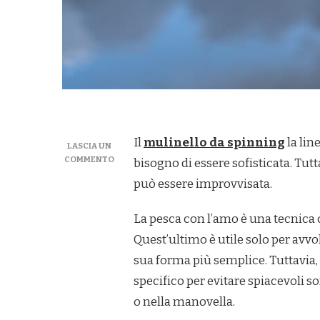
Il
mulinello da spinning
la lin
LASCIA UN
SU
COMMENTO
bisogno di essere sofisticata. Tut
QUALE
può essere improvvisata.
LINEA
PER
UN
La pesca con l’amo è una tecnica c
MULINELLO
Quest’ultimo è utile solo per avvol
DA
SPINNING?
sua forma più semplice. Tuttavia,
specifico per evitare spiacevoli 
o nella manovella.