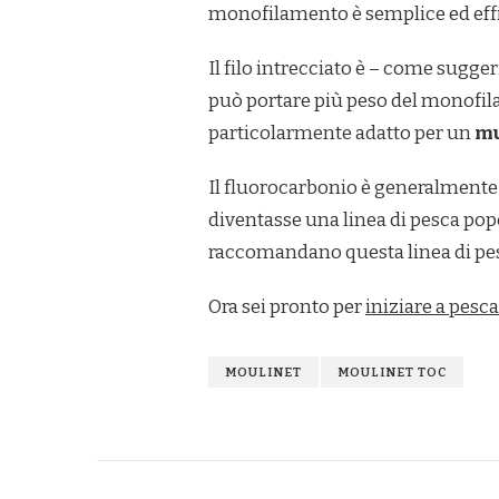
monofilamento è semplice ed effi
Il filo intrecciato è – come sugge
può portare più peso del monofila
particolarmente adatto per un
mu
Il fluorocarbonio è generalmente 
diventasse una linea di pesca popo
raccomandano questa linea di pesca
Ora sei pronto per
iniziare a pesca
MOULINET
MOULINET TOC