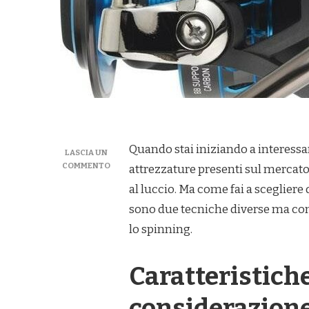
Quando stai iniziando a interessarti
LASCIA UN
SU
COMMENTO
attrezzature presenti sul mercato.
QUALE
al luccio. Ma come fai a scegliere
MULINELLO
PER
sono due tecniche diverse ma comp
LA
lo spinning.
PESCA
AL
LUCCIO?
Caratteristich
considerazione