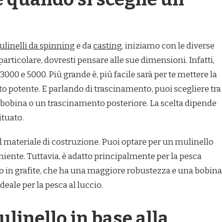
linelli da spinning
e da
casting
, iniziamo con le diverse
particolare, dovresti pensare alle sue dimensioni. Infatti,
000 e 5000. Più grande è, più facile sarà per te mettere la
o potente. E parlando di trascinamento, puoi scegliere tra
 bobina o un trascinamento posteriore. La scelta dipende
ituato.
 materiale di costruzione. Puoi optare per un mulinello
iente. Tuttavia, è adatto principalmente per la pesca
lo in grafite, che ha una maggiore robustezza e una bobina
deale per la pesca al luccio.
linello in base alla