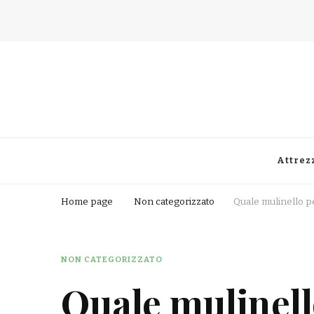
Fisherman Passion
Attrez
Home page
Non categorizzato
Quale mulinello pe
NON CATEGORIZZATO
Quale mulinello