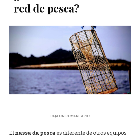
red de pesca?
EN
DEJA UN COMENTARIO
¿CÓMO
FUNCIONA
El
nassa da pesca
es diferente de otros equipos
UNA
RED