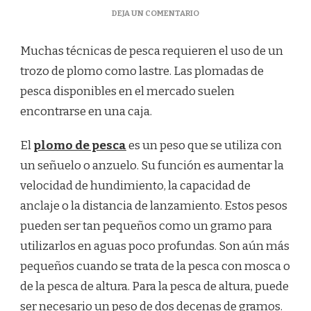
EN
DEJA UN COMENTARIO
¿CÓMO
SE
Muchas técnicas de pesca requieren el uso de un
ABRE
UNA
trozo de plomo como lastre. Las plomadas de
LATA
pesca disponibles en el mercado suelen
DE
PLOMO
encontrarse en una caja.
DE
PESCA?
El
plomo de pesca
es un peso que se utiliza con
un señuelo o anzuelo. Su función es aumentar la
velocidad de hundimiento, la capacidad de
anclaje o la distancia de lanzamiento. Estos pesos
pueden ser tan pequeños como un gramo para
utilizarlos en aguas poco profundas. Son aún más
pequeños cuando se trata de la pesca con mosca o
de la pesca de altura. Para la pesca de altura, puede
ser necesario un peso de dos decenas de gramos.