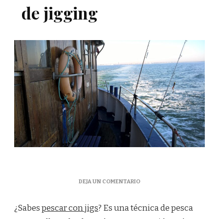
de jigging
EN
DEJA UN COMENTARIO
LAS
DIFERENTES
¿Sabes
pescar con jigs
? Es una técnica de pesca
TÉCNICAS
DE