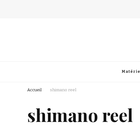
Fisherman Passion
Matérie
Accueil
shimano reel
shimano reel