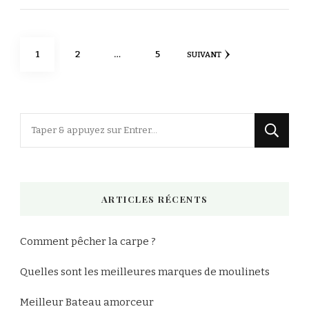
Pagination
PAGE
PAGE
PAGE
1
2
…
5
SUIVANT
des
publications
Vous
recherchiez
quelque
chose
ARTICLES RÉCENTS
?
Comment pêcher la carpe ?
Quelles sont les meilleures marques de moulinets
Meilleur Bateau amorceur