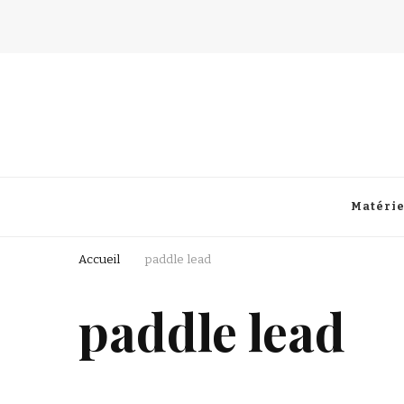
Fisherman Passion
Matérie
Accueil
paddle lead
paddle lead