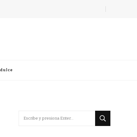
 dulce
¿Buscas
algo?