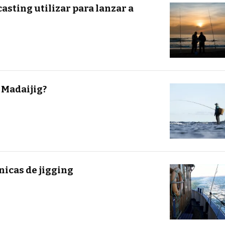
asting utilizar para lanzar a
 Madaijig?
nicas de jigging