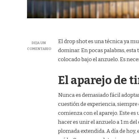
El drop shot es una técnica ya mu
DEJA UN
COMENTARIO
dominar. En pocas palabras, esta t
EN
colocado bajo el anzuelo. Es nece
¿CÓMO
SE
HACE
El aparejo de ti
UN
TIRO
DE
Nunca es demasiado fácil adoptar
CAÍDA?
cuestión de experiencia, siempr
comienza con el aparejo. Este es 
hacer es unir el anzuelo a 1 m de
plomada extendida. A día de hoy, e