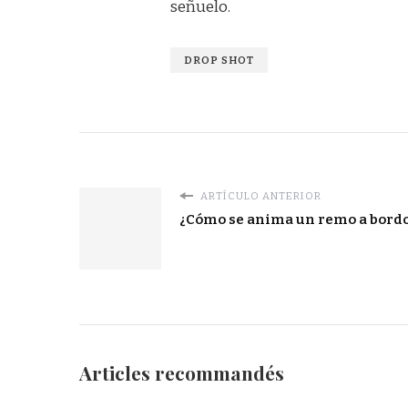
señuelo.
DROP SHOT
ARTÍCULO ANTERIOR
¿Cómo se anima un remo a bord
Articles recommandés